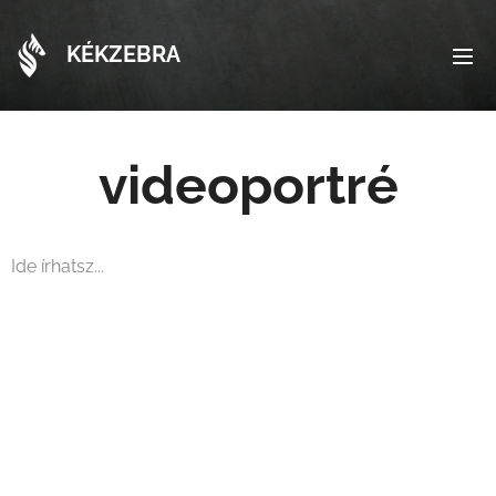
KÉKZEBRA
videoportré
Ide írhatsz...